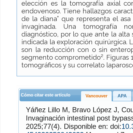
elección es la tomografía axial c
endovenoso. Tiene hallazgos caracte
de la diana” que representa el asa
invaginada. Una tomografía n
diagnóstico, por lo que ante la alta 
indicada la exploración quirúrgica. L
son la reducción con o sin enterop
segmento comprometido². Figuras 1
tomográficos y su correlato laparosc
Cómo citar este artículo
Vancouver
APA
Yáñez Lillo
M,
Bravo López
J,
Cou
Invaginación intestinal post bypas
2025;77(4). Disponible en: doi:
10.