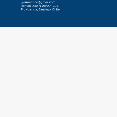
jyarmuched@gmail.com
Román Díaz N°205 Of. 401.
Providencia, Santiago, Chile