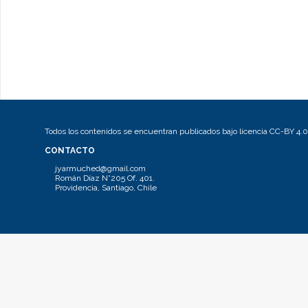
Todos los contenidos se encuentran publicados bajo licencia CC-BY 4.0
CONTACTO
jyarmuched@gmail.com
Román Díaz N°205 Of. 401.
Providencia, Santiago, Chile