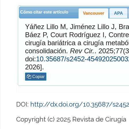
Cómo citar este artículo
Vancouver
APA
Yáñez Lillo
M,
Jiménez Lillo
J,
Bra
Báez
P,
Court Rodríguez
I,
Contre
cirugía bariátrica a cirugía metaból
consolidación.
Rev Cir.
. 2025;77(3). Disponibl
doi:
10.35687/s2452-45492025003
2026].
Copiar
DOI:
http://dx.doi.org/10.35687/s24
Copyright (c) 2025 Revista de Cirugía