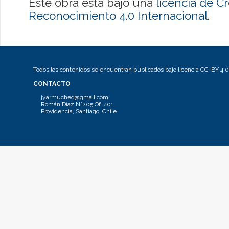
Este obra está bajo una
licencia de 
Reconocimiento 4.0 Internacional
.
Todos los contenidos se encuentran publicados bajo licencia CC-BY 4.0
CONTACTO
jyarmuched@gmail.com
Román Díaz N°205 Of. 401.
Providencia, Santiago, Chile