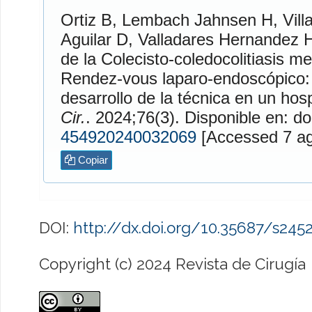
Ortiz
B,
Lembach Jahnsen
H,
Vill
Aguilar
D,
Valladares Hernandez
H
de la Colecisto-coledocolitiasis me
Rendez-vous laparo-endoscópico:
desarrollo de la técnica en un hosp
Cir.
. 2024;76(3). Disponible en: do
454920240032069
[Access
Copiar
DOI:
http://dx.doi.org/10.35687/s24
Copyright (c) 2024 Revista de Cirugía