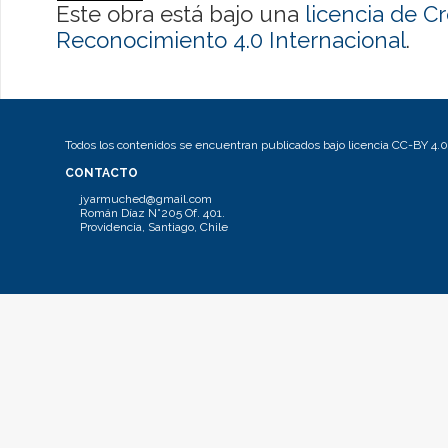
Este obra está bajo una
licencia de 
Reconocimiento 4.0 Internacional
.
Todos los contenidos se encuentran publicados bajo licencia CC-BY 4.0
CONTACTO
jyarmuched@gmail.com
Román Díaz N°205 Of. 401.
Providencia, Santiago, Chile