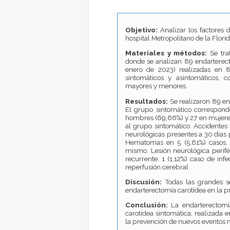
Objetivo:
Analizar los factores 
hospital Metropolitano de la Florid
Materiales y métodos:
Se trat
donde se analizan 89 endarterect
enero de 2023) realizadas en 8
sintomáticos y asintomáticos, 
mayores y menores.
Resultados:
Se realizaron 89 en
El grupo sintomático corresponde
hombres (69,66%) y 27 en mujeres 
al grupo sintomático. Accidentes 
neurológicas presentes a 30 días p
Hematomas en 5 (5,61%) casos, 4
mismo. Lesión neurológica perifér
recurrente. 1 (1,12%) caso de inf
reperfusión cerebral
Discusión:
Todas las grandes s
endarterectomía carotídea en la p
Conclusión:
La endarterectomía
carotídea sintomática, realizada 
la prevención de nuevos eventos n