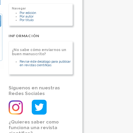
[Ver otros artículos de este autor]
Navegar
Por edición
Por autor
Por título
INFORMACIÓN
¿No sabe cómo enviarnos un
buen manuscrito?
Revise éste decálogo para publicar
en revistas científicas
Síguenos en nuestras
Redes Sociales
¿Quieres saber como
funciona una revista