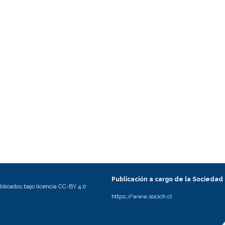
Publicación a cargo de la Sociedad
licados bajo licencia CC-BY 4.0
https://www.socich.cl