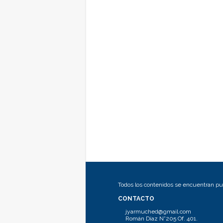
Todos los contenidos se encuentran pub
CONTACTO
jyarmuched@gmail.com
Román Díaz N°205 Of. 401.