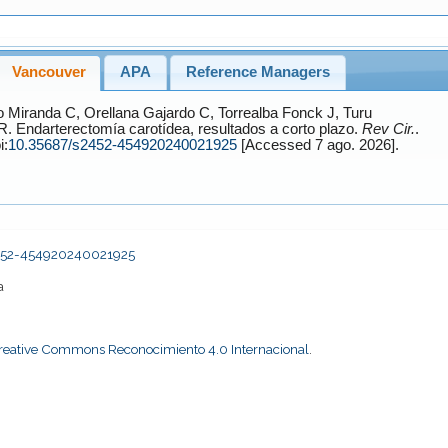
Vancouver
APA
Reference Managers
 Miranda
C,
Orellana Gajardo
C,
Torrealba Fonck
J,
Turu
R. Endarterectomía carotídea, resultados a corto plazo.
Rev Cir.
.
i:
10.35687/s2452-454920240021925
[Accessed 7 ago. 2026].
2452-454920240021925
a
Creative Commons Reconocimiento 4.0 Internacional
.