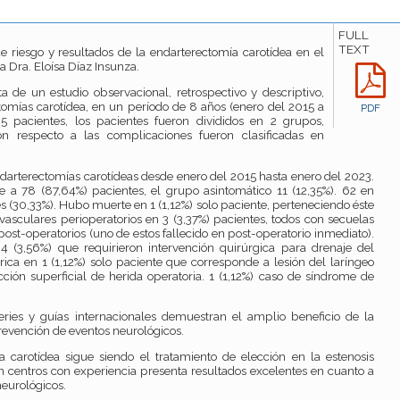
FULL
TEXT
de riesgo y resultados de la endarterectomía carotídea en el
a Dra. Eloísa Díaz Insunza.
a de un estudio observacional, retrospectivo y descriptivo,
omías carotídea, en un período de 8 años (enero del 2015 a
PDF
5 pacientes, los pacientes fueron divididos en 2 grupos,
con respecto a las complicaciones fueron clasificadas en
darterectomías carotídeas desde enero del 2015 hasta enero del 2023.
 a 78 (87,64%) pacientes, el grupo asintomático 11 (12,35%). 62 en
(30,33%). Hubo muerte en 1 (1,12%) solo paciente, perteneciendo éste
vasculares perioperatorios en 3 (3,37%) pacientes, todos con secuelas
ost-operatorios (uno de estos fallecido en post-operatorio inmediato).
 (3,56%) que requirieron intervención quirúrgica para drenaje del
ica en 1 (1,12%) solo paciente que corresponde a lesión del laríngeo
ección superficial de herida operatoria. 1 (1,12%) caso de síndrome de
eries y guías internacionales demuestran el amplio beneficio de la
revención de eventos neurológicos.
 carotídea sigue siendo el tratamiento de elección en la estenosis
en centros con experiencia presenta resultados excelentes en cuanto a
eurológicos.