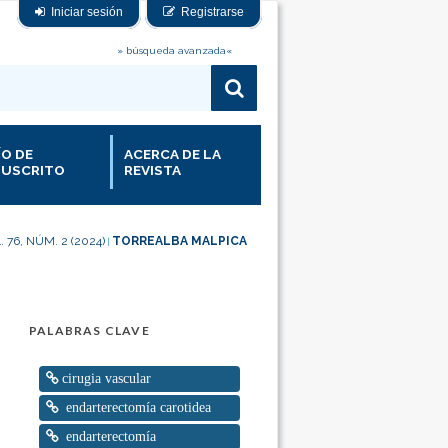
Iniciar sesión
Registrarse
» búsqueda avanzada«
ÍO DE
ACERCA DE LA
USCRITO
REVISTA
. 76, NÚM. 2 (2024)
TORREALBA MALPICA
|
PALABRAS CLAVE
cirugia vascular
endarterectomía carotidea
endarterectomía