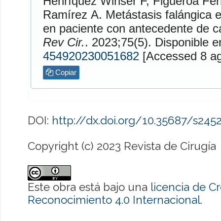
Henríquez Winser
F,
Figueroa Fe
Ramírez
A. Metástasis falángica en dedo anular derecho
en paciente con antecedente de cá
Rev Cir.
. 2023;75(5). Disponib
454920230051682
[Access
Copiar
DOI:
http://dx.doi.org/10.35687/s24
Copyright (c) 2023 Revista de Cirugía
Este obra está bajo una
licencia de 
Reconocimiento 4.0 Internacional
.