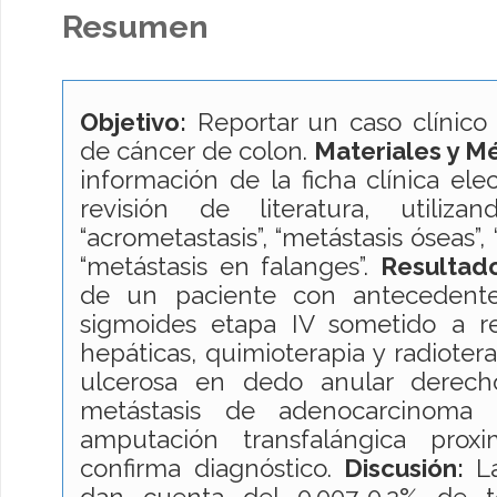
Resumen
Objetivo:
Reportar un caso clínico
de cáncer de colon.
Materiales y M
información de la ficha clínica elec
revisión de literatura, utiliza
“acrometastasis”, “metástasis óseas”,
“metástasis en falanges”.
Resultad
de un paciente con antecedent
sigmoides etapa IV sometido a r
hepáticas, quimioterapia y radiotera
ulcerosa en dedo anular derecho
metástasis de adenocarcinoma 
amputación transfalángica prox
confirma diagnóstico.
Discusión:
L
dan cuenta del 0.007-0.2% de t