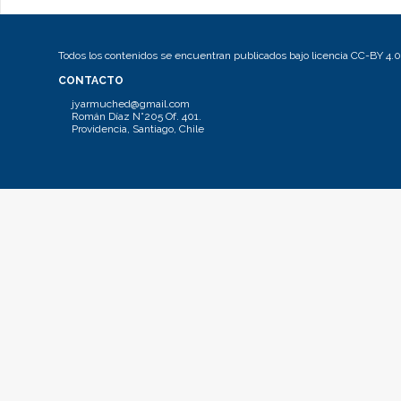
Todos los contenidos se encuentran publicados bajo licencia CC-BY 4.0
CONTACTO
jyarmuched@gmail.com
Román Díaz N°205 Of. 401.
Providencia, Santiago, Chile