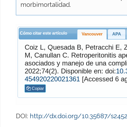
morbimortalidad.
Cómo citar este artículo
Vancouver
APA
Coiz
L,
Quesada
B,
Petracchi
E,
Z
M,
Canullan
C. Retroperitonitis apendicular: factores
asociados y manejo de una compli
2022;74(2). Disponible en: doi:
10.
454920220021361
[Access
Copiar
DOI:
http://dx.doi.org/10.35687/s24