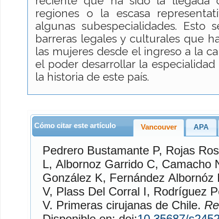
reciente que ha sido la llegada 
regiones o la escasa representat
algunas subespecialidades. Esto
barreras legales y culturales que h
las mujeres desde el ingreso a la c
el poder desarrollar la especialidad
la historia de este país.
Cómo citar este artículo
Vancouver
APA
Pedrero Bustamante
P,
Rojas Ros
L,
Albornoz Garrido
C,
Camacho N
González
K,
Fernández Albornóz
V,
Plass Del Corral
I,
Rodríguez P
V. Primeras cirujanas de Chile.
Re
Disponible en: doi:
10.35687/s245