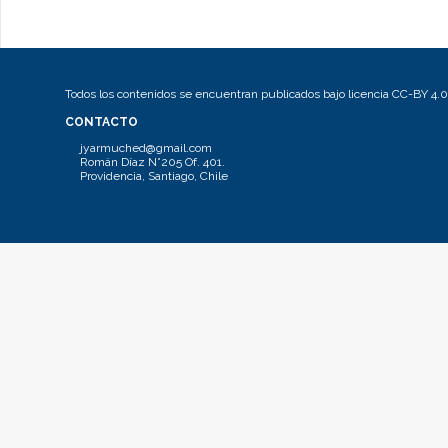
Todos los contenidos se encuentran publicados bajo licencia CC-BY 4.0
CONTACTO
jyarmuched@gmail.com
Román Díaz N°205 Of. 401.
Providencia, Santiago, Chile