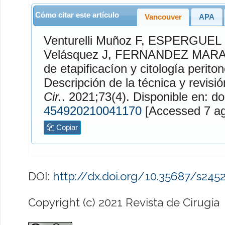
Cómo citar este artículo
Vancouver
APA
Venturelli Muñoz
F,
ESPERGUEL
Velásquez
J,
FERNANDEZ MAR
de etapificacíon y citología perito
Descripción de la técnica y revisión
Cir.
. 2021;73(4). Disponible en: do
454920210041170
[Access
Copiar
DOI:
http://dx.doi.org/10.35687/s24
Copyright (c) 2021 Revista de Cirugía