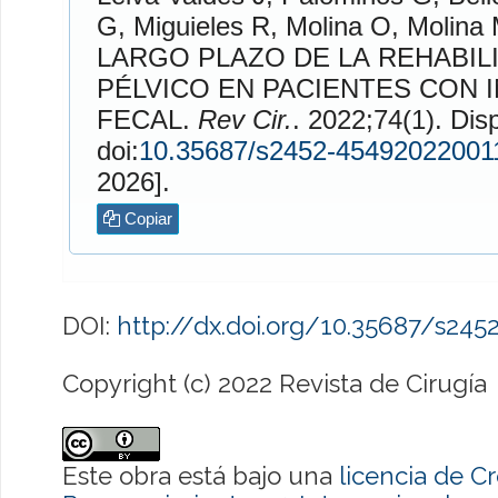
G,
Miguieles
R,
Molina
O,
Molina
M. R
LARGO PLAZO DE LA REHABILI
PÉLVICO EN PACIENTES CON 
FECAL.
Rev Cir.
. 2022;74(1). Disponible en:
doi:
10.35687/s2452-45492022001
2026].
Copiar
DOI:
http://dx.doi.org/10.35687/s24
Copyright (c) 2022 Revista de Cirugía
Este obra está bajo una
licencia de 