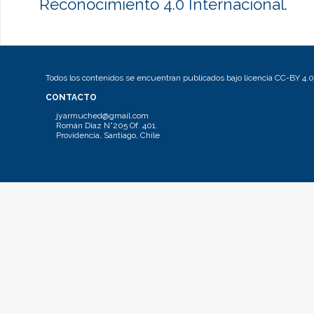
Reconocimiento 4.0 Internacional
.
Todos los contenidos se encuentran publicados bajo licencia CC-BY 4.0
CONTACTO
jyarmuched@gmail.com
Román Díaz N°205 Of. 401.
Providencia, Santiago, Chile