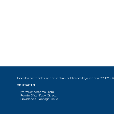
Todos los contenidos se encuentran publicados bajo licencia CC-BY 4.0
CONTACTO
jyarmuched@gmail.com
Román Díaz N°205 Of. 401.
Providencia, Santiago, Chile