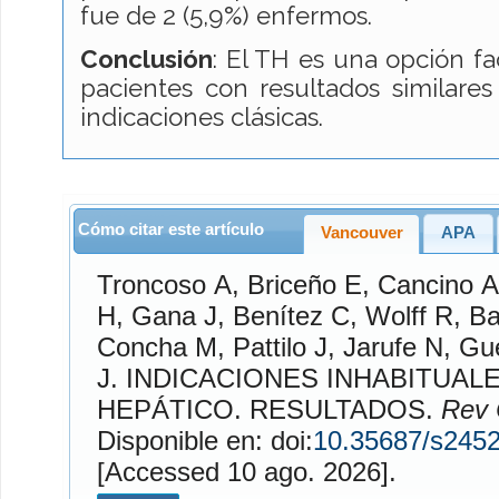
fue de 2 (5,9%) enfermos.
Conclusión
: El TH es una opción f
pacientes con resultados similares
indicaciones clásicas.
Cómo citar este artículo
Vancouver
APA
Troncoso
A,
Briceño
E,
Cancino
A
H,
Gana
J,
Benítez
C,
Wolff
R,
Ba
Concha
M,
Pattilo
J,
Jarufe
N,
Gu
J. INDICACIONES INHABITUALES DE TRASPLANTE
HEPÁTICO. RESULTADOS.
Rev 
Disponible en: doi:
10.35687/s245
[Accessed 10 ago. 2026].