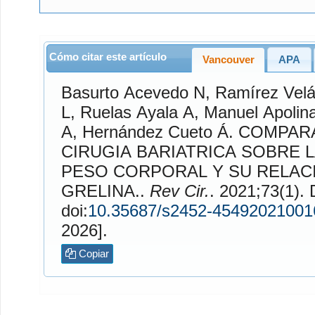
Cómo citar este artículo
Vancouver
APA
Basurto Acevedo
N,
Ramírez Vel
L,
Ruelas Ayala
A,
Manuel Apolin
A,
Hernández Cueto
Á. COMPARACION DEL TIPO DE
CIRUGIA BARIATRICA SOBRE 
PESO CORPORAL Y SU RELAC
GRELINA..
Rev Cir.
. 2021;73(1). Disponible en:
doi:
10.35687/s2452-45492021001
2026].
Copiar