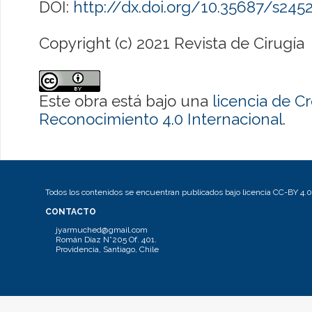
DOI:
http://dx.doi.org/10.35687/s24
Copyright (c) 2021 Revista de Cirugía
Este obra está bajo una
licencia de 
Reconocimiento 4.0 Internacional
.
Todos los contenidos se encuentran publicados bajo licencia CC-BY 4.0
CONTACTO
jyarmuched@gmail.com
Román Díaz N°205 Of. 401.
Providencia, Santiago, Chile