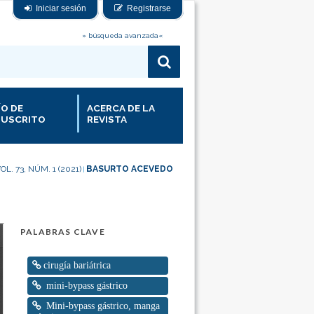
Iniciar sesión
Registrarse
» búsqueda avanzada«
ÍO DE
ACERCA DE LA
USCRITO
REVISTA
OL. 73, NÚM. 1 (2021)
BASURTO ACEVEDO
|
PALABRAS CLAVE
cirugía bariátrica
mini-bypass gástrico
Mini-bypass gástrico, manga