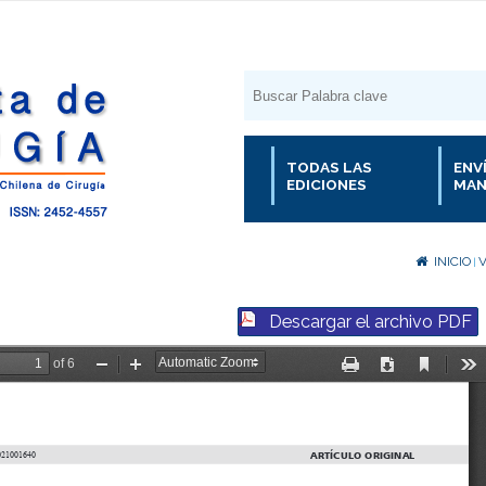
TODAS LAS
ENV
EDICIONES
MAN
INICIO
V
|
Descargar el archivo PDF