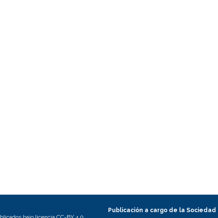
Publicación a cargo de la Sociedad
licados bajo licencia CC-BY 4.0