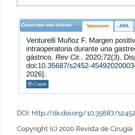
Cómo citar este artículo
Vancouver
APA
Venturelli Muñoz
F. Margen positivo (R1) en la biopsia
intraoperatoria durante una gastre
gástrico.
Rev Cir.
. 2020;72(3). Disponible en:
doi:
10.35687/s2452-45492020003
2026].
Copiar
DOI:
http://dx.doi.org/10.35687/s24
Copyright (c) 2020 Revista de Cirugía