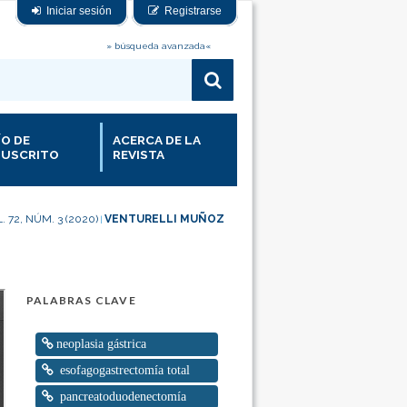
Iniciar sesión
Registrarse
» búsqueda avanzada«
ÍO DE
ACERCA DE LA
USCRITO
REVISTA
. 72, NÚM. 3 (2020)
VENTURELLI MUÑOZ
|
PALABRAS CLAVE
neoplasia gástrica
esofagogastrectomía total
pancreatoduodenectomía