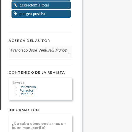
gastrectomía total
margen positivo
ACERCA DEL AUTOR
Francisco José Venturelli Muñoz
Hospital base Osorno Universidad
Austral de Chile
CONTENIDO DE LA REVISTA
Chile
jefe equipo de digestivo alto
Navegar
[Ver otros artículos de este autor]
Por edición
Por autor
Por título
INFORMACIÓN
¿No sabe cómo enviarnos un
buen manuscrito?