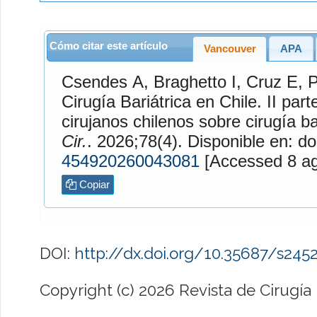
Cómo citar este artículo
Vancouver
APA
Csendes
A,
Braghetto
I,
Cruz
E,
Cirugía Bariátrica en Chile. II par
cirujanos chilenos sobre cirugía b
Cir.
. 2026;78(4). Disponible en: do
454920260043081
[Access
Copiar
DOI:
http://dx.doi.org/10.35687/s24
Copyright (c) 2026 Revista de Cirugía