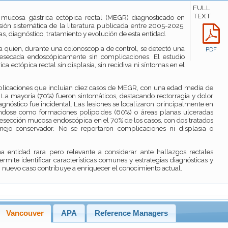
FULL
TEXT
mucosa gástrica ectópica rectal (MEGR) diagnosticado en
isión sistemática de la literatura publicada entre 2005-2025,
icas, diagnóstico, tratamiento y evolución de esta entidad.
 quien, durante una colonoscopia de control, se detectó una
PDF
resecada endoscópicamente sin complicaciones. El estudio
a ectópica rectal sin displasia, sin recidiva ni síntomas en el
ublicaciones que incluían diez casos de MEGR, con una edad media de
La mayoría (70%) fueron sintomáticos, destacando rectorragia y dolor
agnóstico fue incidental. Las lesiones se localizaron principalmente en
tándose como formaciones polipoides (60%) o áreas planas ulceradas
 resección mucosa endoscópica en el 70% de los casos, con dos tratados
jo conservador. No se reportaron complicaciones ni displasia o
entidad rara pero relevante a considerar ante hallazgos rectales
permite identificar características comunes y estrategias diagnósticas y
n nuevo caso contribuye a enriquecer el conocimiento actual.
Vancouver
APA
Reference Managers