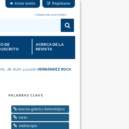
Iniciar sesión
Registrarse
» búsqueda avanzada«
ÍO DE
ACERCA DE LA
USCRITO
REVISTA
VOL. 78, NÚM. 4 (2026)
HERNÁNDEZ ROCA
|
PALABRAS CLAVE
mucosa gástrica heterotópica
recto
endoscopia