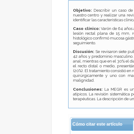
Objetivo:
Describir un caso de 
nuestro centro y realizar una rev
identificar las características clín
Caso clínico:
Varón de 64 años a
lesión rectal plana de 15 mm, 
histológico confirmó mucosa gástric
seguimiento.
Discusión:
Se revisaron siete p
42 años y predominio masculino. 
anal, mientras que en el 30% el di
el recto distal o medio, presen
(20%). El tratamiento consistió en
quirúrgicamente y uno con mane
malignidad.
Conclusiones:
La MEGR es una 
atípicos. La revisión sistemática 
terapéuticas. La descripción de u
Cómo citar este artículo