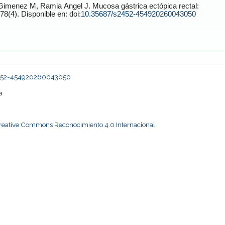
Gimenez
M,
Ramia Angel
J. Mucosa gástrica ectópica rectal:
. 2026;78(4). Disponible en: doi:
10.35687/s2452-454920260043050
s2452-454920260043050
a
Creative Commons Reconocimiento 4.0 Internacional
.