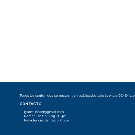
Todos los contenidos se encuentran publicados bajo licencia CC-BY 4.0
CONTACTO
jyarmuched@gmail.com
Román Díaz N°205 Of. 401.
Providencia, Santiago, Chile