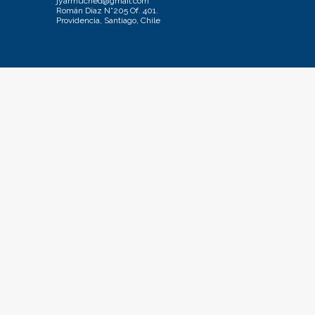
jyarmuched@gmail.com
Román Díaz N°205 Of. 401.
Providencia, Santiago, Chile