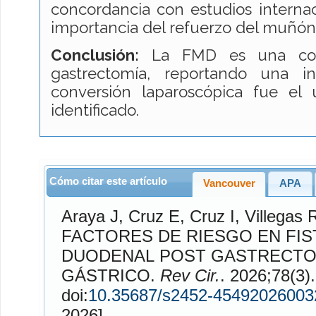
concordancia con estudios internac
importancia del refuerzo del muñón
Conclusión:
La FMD es una comp
gastrectomía, reportando una i
conversión laparoscópica fue el 
identificado.
Cómo citar este artículo
Vancouver
APA
Araya
J,
Cruz
E,
Cruz
I,
Villegas
R
FACTORES DE RIESGO EN FISTULA DEL MUÑON
DUODENAL POST GASTRECTO
GÁSTRICO.
Rev Cir.
. 2026;78(3). Disponible e
doi:
10.35687/s2452-45492026003
2026].