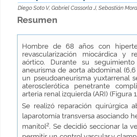
Diego Soto V, Gabriel Cassorla J, Sebastián Mora
Resumen
Hombre de 68 años con hiperten
revascularización miocárdica y r
aórtico. Durante su seguimiento
aneurisma de aorta abdominal (6,6
un pseudoaneurisma yuxtarrenal s
aterosclerótica penetrante comp
arteria renal izquierda (ARI) (Figura 1
Se realizó reparación quirúrgica a
laparotomía transversa asociando 
2
manitol
. Se decidió seccionar la v
permitir un control vascular y clam