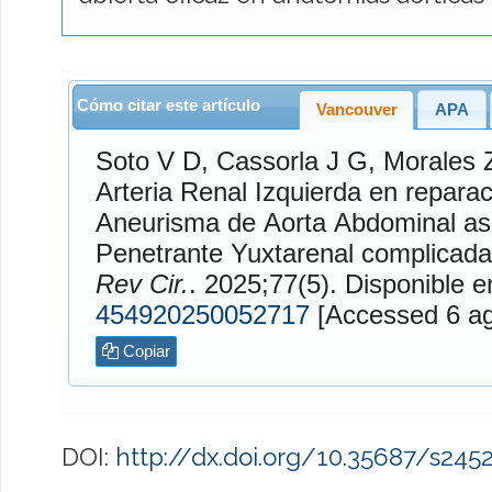
Cómo citar este artículo
Vancouver
APA
Soto V
D,
Cassorla J
G,
Morales 
Arteria Renal Izquierda en reparac
Aneurisma de Aorta Abdominal aso
Penetrante Yuxtarenal complicad
Rev Cir.
. 2025;77(5). Disponib
454920250052717
[Access
Copiar
DOI:
http://dx.doi.org/10.35687/s24