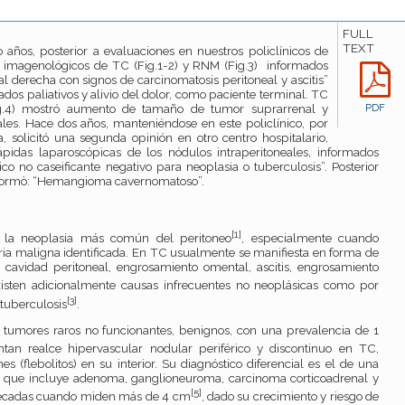
FULL
TEXT
años, posterior a evaluaciones en nuestros policlínicos de
os imagenológicos de TC (Fig.1-2) y RNM (Fig.3) informados
 derecha con signos de carcinomatosis peritoneal y ascitis”
dados paliativos y alivio del dolor, como paciente terminal. TC
g.4) mostró aumento de tamaño de tumor suprarrenal y
PDF
ales. Hace dos años, manteniéndose en este policlínico, por
, solicitó una segunda opinión en otro centro hospitalario,
ápidas laparoscópicas de los nódulos intraperitoneales, informados
co no caseificante negativo para neoplasia o tuberculosis”. Posterior
nformò: “Hemangioma cavernomatoso”.
[1]
s la neoplasia más común del peritoneo
, especialmente cuando
ria maligna identificada. En TC usualmente se manifiesta en forma de
 cavidad peritoneal, engrosamiento omental, ascitis, engrosamiento
xisten adicionalmente causas infrecuentes no neoplásicas como por
[3]
 tuberculosis
.
umores raros no funcionantes, benignos, con una prevalencia de 1
ntan realce hipervascular nodular periférico y discontinuo en TC,
es (flebolitos) en su interior. Su diagnóstico diferencial es el de una
 que incluye adenoma, ganglioneuroma, carcinoma corticoadrenal y
[5]
resecadas cuando miden más de 4 cm
, dado su crecimiento y riesgo de