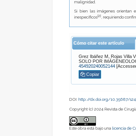
malignidad.
Si bien las imágenes orientan e
[2]
inespecíficos
, requiriendo confi
Cómo citar este artículo
Grez Ibáñez
M,
Rojas Villa
V. CARCINOMATOSIS PERITONEAL DI
SOLO POR IMÁGENEOLO
454920240052144
Copiar
DOI:
http://dx.doi.org/10.35687/
Copyright (c) 2024 Revista de Cirugí
Este obra está bajo una
licencia de 