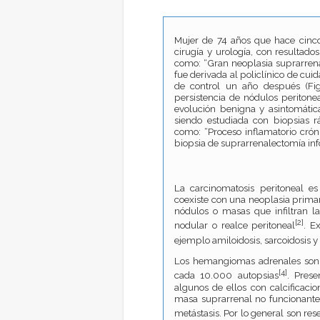
Mujer de 74 años que hace cinco 
cirugía y urología, con resultad
como: “Gran neoplasia suprarrenal
fue derivada al policlínico de cui
de control un año después (Fi
persistencia de nódulos peritone
evolución benigna y asintomática
siendo estudiada con biopsias r
como: “Proceso inflamatorio cróni
biopsia de suprarrenalectomía i
La carcinomatosis peritoneal e
coexiste con una neoplasia prima
nódulos o masas que infiltran la
[2]
nodular o realce peritoneal
. E
ejemplo amiloidosis, sarcoidosis y
Los hemangiomas adrenales son t
[4]
cada 10.000 autopsias
. Prese
algunos de ellos con calcificacion
masa suprarrenal no funcionante
metástasis. Por lo general son 