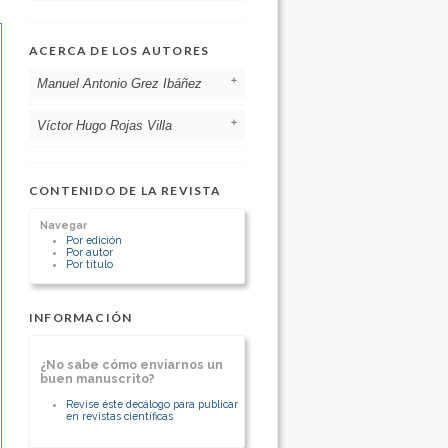
ACERCA DE LOS AUTORES
Manuel Antonio Grez Ibáñez
Víctor Hugo Rojas Villa
Hospital base San Juan de Dios de
Curicò
Chile
Servicio de Radiología Hospital de
Servicio se Cirugía :Cirujano tratante
Curicó
CONTENIDO DE LA REVISTA
Servicio de Urgencia:Cirujano articulo
Chile
44 hrs.
Egresado de PUC Santiago
Navegar
[Ver otros artículos de este autor]
Por edición
Becado de radiología PUC Stgo
Por autor
Por título
Radiologo hospita de Curicó
[Ver otros artículos de este autor]
INFORMACIÓN
¿No sabe cómo enviarnos un
buen manuscrito?
Revise éste decálogo para publicar
en revistas científicas