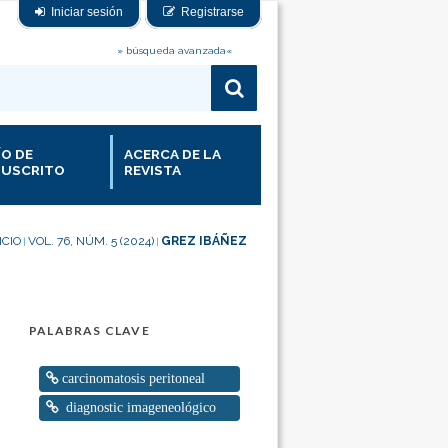
Iniciar sesión
Registrarse
» búsqueda avanzada«
ÍO DE
ACERCA DE LA
USCRITO
REVISTA
ICIO
VOL. 76, NÚM. 5 (2024)
GREZ IBÁÑEZ
|
|
PALABRAS CLAVE
carcinomatosis peritoneal
diagnostic imageneológico