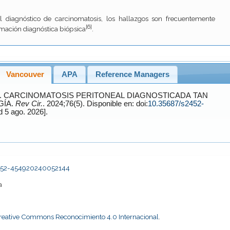
l diagnóstico de carcinomatosis, los hallazgos son frecuentemente
[6]
rmación diagnóstica biópsica
.
Vancouver
APA
Reference Managers
AGNOSTICADA TAN
GÍA.
Rev Cir.
. 2024;76(5). Disponible en: doi:
10.35687/s2452-
[Accessed 5 ago. 2026].
s2452-454920240052144
a
Creative Commons Reconocimiento 4.0 Internacional
.