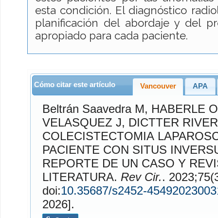
esta condición. El diagnóstico radio
planificación del abordaje y del p
apropiado para cada paciente.
Cómo citar este artículo
Vancouver
APA
Beltrán Saavedra
M,
HABERLE 
VELASQUEZ
J,
DICTTER RIVE
COLECISTECTOMIA LAPAROSC
PACIENTE CON SITUS INVERSU
REPORTE DE UN CASO Y REVI
LITERATURA.
Rev Cir.
. 2023;75(3). Disponib
doi:
10.35687/s2452-45492023003
2026].