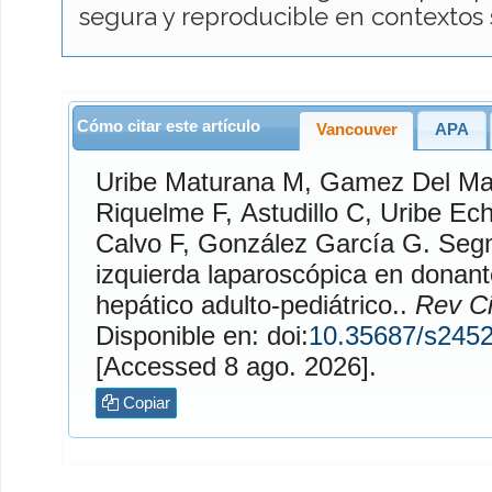
segura y reproducible en contextos s
Cómo citar este artículo
Vancouver
APA
Uribe Maturana
M,
Gamez Del Ma
Riquelme
F,
Astudillo
C,
Uribe Ech
Calvo
F,
González García
G. Segmentectomía lateral
izquierda laparoscópica en donant
hepático adulto-pediátrico..
Rev Ci
Disponible en: doi:
10.35687/s245
[Accessed 8 ago. 2026].
Copiar