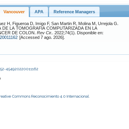
Vancouver
APA
Reference Managers
uez
H,
Figueroa
D,
Imigo
F,
San Martin
R,
Molina
M,
Urrejola
G.
A DE LA TOMOGRAFÍA COMPUTARIZADA EN LA
ÁNCER DE COLON.
Rev Cir.
. 2022;74(1). Disponible en:
220011162
[Accessed 7 ago. 2026].
2452-454920220011162
a
Creative Commons Reconocimiento 4.0 Internacional
.