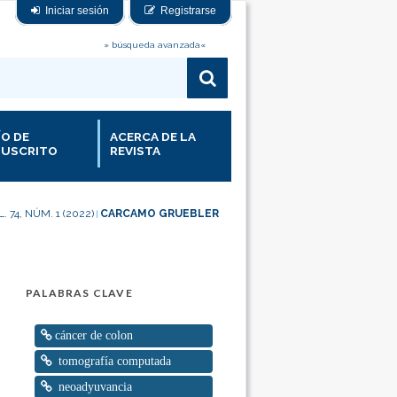
Iniciar sesión
Registrarse
» búsqueda avanzada«
ÍO DE
ACERCA DE LA
USCRITO
REVISTA
. 74, NÚM. 1 (2022)
CARCAMO GRUEBLER
|
PALABRAS CLAVE
cáncer de colon
tomografía computada
neoadyuvancia