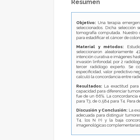
Resumen
Objetivo:
Una terapia emergent
seleccionados. Dicha selección 
tomografía computada. Nuestro o
para estadificar el cáncer de colon
Material y métodos:
Estudio
seleccionaron aleatoriamente 
intención curativa e imágenes has
invasión linfonodal por 2 radiólog
tercer radiólogo experto. Se c
especificidad, valor predictivo ne
calculó la concordancia entre rad
Resultados:
La exactitud para 
capacidad para diferenciar tumore
fue de un 66%. La concordancia e
para T3, de 0,584 para T4. Para de
Discusión y Conclusión:
La exa
adecuada para distinguir tumore
T4, los N (+) y la baja concor
imagenológicas complementarias