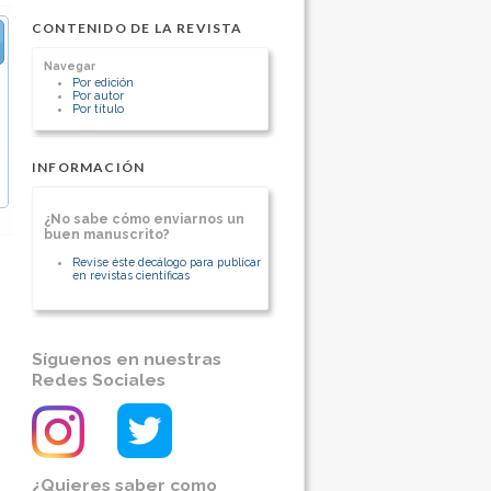
Pontificia Universidad Católica de Chile
Chile
CONTENIDO DE LA REVISTA
[Ver otros artículos de este autor]
Navegar
Por edición
Por autor
Por título
INFORMACIÓN
¿No sabe cómo enviarnos un
buen manuscrito?
Revise éste decálogo para publicar
en revistas científicas
Síguenos en nuestras
Redes Sociales
¿Quieres saber como