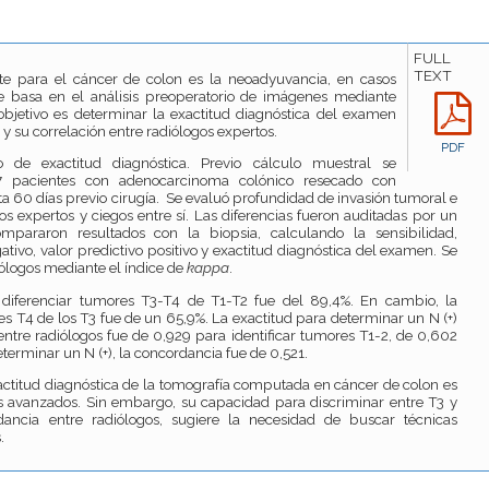
FULL
TEXT
e para el cáncer de colon es la neoadyuvancia, en casos
se basa en el análisis preoperatorio de imágenes mediante
bjetivo es determinar la exactitud diagnóstica del examen
 y su correlación entre radiólogos expertos.
PDF
 de exactitud diagnóstica. Previo cálculo muestral se
47 pacientes con adenocarcinoma colónico resecado con
ta 60 días previo cirugía. Se evaluó profundidad de invasión tumoral e
os expertos y ciegos entre sí. Las diferencias fueron auditadas por un
ompararon resultados con la biopsia, calculando la sensibilidad,
gativo, valor predictivo positivo y exactitud diagnóstica del examen. Se
iólogos mediante el índice de
kappa
.
diferenciar tumores T3-T4 de T1-T2 fue del 89,4%. En cambio, la
s T4 de los T3 fue de un 65,9%. La exactitud para determinar un N (+)
ntre radiólogos fue de 0,929 para identificar tumores T1-2, de 0,602
terminar un N (+), la concordancia fue de 0,521.
ctitud diagnóstica de la tomografía computada en cáncer de colon es
s avanzados. Sin embargo, su capacidad para discriminar entre T3 y
dancia entre radiólogos, sugiere la necesidad de buscar técnicas
.