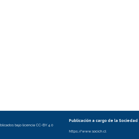
Publicación a cargo de la Sociedad
licados bajo licencia CC-BY 4.0
https://www.socich.cl