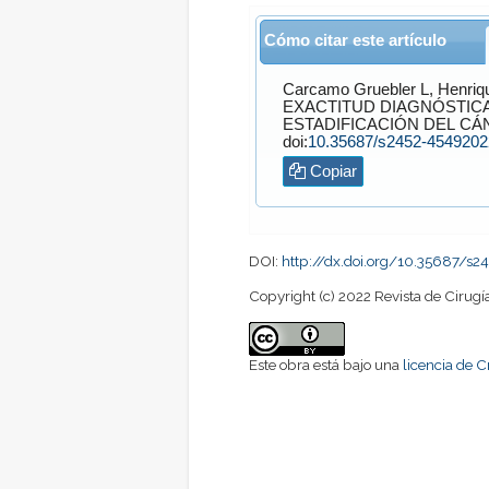
Cómo citar este artículo
Carcamo Gruebler
L,
Henriq
EXACTITUD DIAGNÓSTIC
ESTADIFICACIÓN DEL C
doi:
10.35687/s2452-454920
Copiar
DOI:
http://dx.doi.org/10.35687/s
Copyright (c) 2022 Revista de Cirugí
Este obra está bajo una
licencia de 