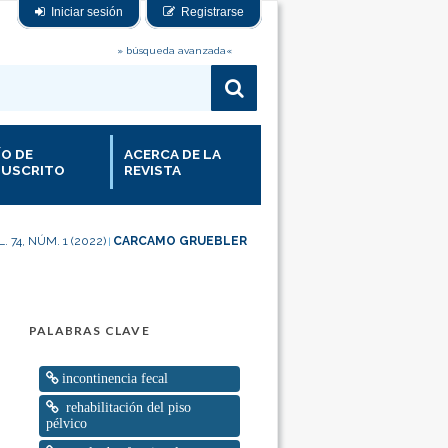
Iniciar sesión
Registrarse
» búsqueda avanzada«
ÍO DE
ACERCA DE LA
USCRITO
REVISTA
. 74, NÚM. 1 (2022)
CARCAMO GRUEBLER
|
PALABRAS CLAVE
incontinencia fecal
rehabilitación del piso
pélvico