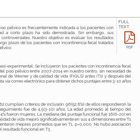
FULL
TEXT
piso pélvico es frecuentemente indicada a los pacientes con
vidad a corto plazo ha sido demostrada. Sin embargo, sus
controversiales. Nuestro objetivo es evaluar los resultados
argo plazo de los pacientes con incontinencia fecal tratados
élvico.
PDF
asi-experimental. Se incluyeron los pacientes con incontinencia fecal
del piso pélvico entre 2007-2014 en nuestro centro, sin necesidad de
ional de Wexner y de calidad de vida (FIQLS) antes (T1) y después del
sta vía correo electrónico para obtener dichos puntajes entre 3-10 años
82 cumplían criterios de inclusión. 96(52,8%) de ellos respondieron la
eguimiento fue de 4,5(3-10) años. La edad promedio al tiempo del
,4% fueron mujeres. La mediana del puntaje funcional fue 16(6-20) en
alidad de vida mejoró significativamente en sus 4 dimensiones entre T1
sentaron mejores promedios que en T1, p=0,000. No hubo asociación
l resultado funcional en T3.