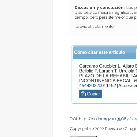
Discusión y conclusión:
Los pa
piso pélvico mejoran significativa
tiempo, pero persiste mejor que pr
previo al tratamiento.
Cómo citar este artículo
Carcamo Gruebler
L,
Aljaro
Bellolio
F,
Larach
T,
Urrejola
PLAZO DE LA REHABILITA
INCONTINENCIA FECAL.
R
454920220011152
Copiar
DOI:
http://dx.doi.org/10.35687/s
Copyright (c) 2022 Revista de Cirugí