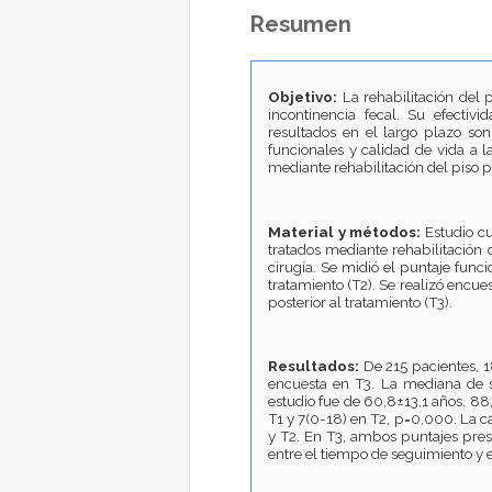
Resumen
Objetivo:
La rehabilitación del 
incontinencia fecal. Su efecti
resultados en el largo plazo son 
funcionales y calidad de vida a l
mediante rehabilitación del piso p
Material y métodos:
Estudio cu
tratados mediante rehabilitación 
cirugía. Se midió el puntaje func
tratamiento (T2). Se realizó encue
posterior al tratamiento (T3).
Resultados:
De 215 pacientes, 1
encuesta en T3. La mediana de s
estudio fue de 60,8±13,1 años. 88
T1 y 7(0-18) en T2, p=0,000. La c
y T2. En T3, ambos puntajes pre
entre el tiempo de seguimiento y e