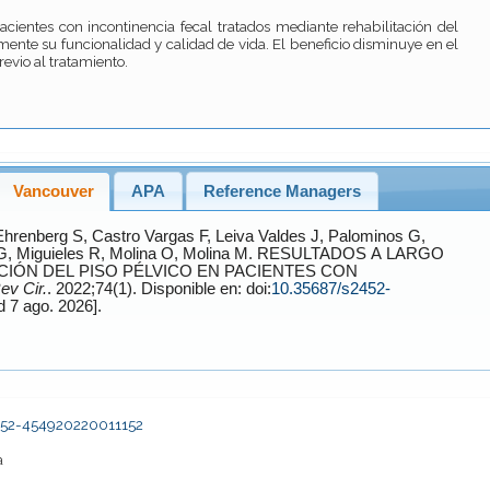
cientes con incontinencia fecal tratados mediante rehabilitación del
mente su funcionalidad y calidad de vida. El beneficio disminuye en el
evio al tratamiento.
Vancouver
APA
Reference Managers
 Ehrenberg
S,
Castro Vargas
F,
Leiva Valdes
J,
Palominos
G,
G,
Miguieles
R,
Molina
O,
Molina
M. RESULTADOS A LARGO
CIÓN DEL PISO PÉLVICO EN PACIENTES CON
ev Cir.
. 2022;74(1). Disponible en: doi:
10.35687/s2452-
[Accessed 7 ago. 2026].
2452-454920220011152
a