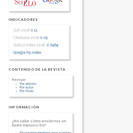
INDICADORES
SJR 2018
0.11
CiteScore 2018
0.09
SciELO Index 2018:
0.0964
Google h5-index
CONTENIDO DE LA REVISTA
Navegar
Por edición
Por autor
Por título
INFORMACIÓN
¿No sabe cómo enviarnos un
buen manuscrito?
Revise éste decálogo para publicar