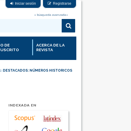
Iniciar sesión
Registrarse
» búsqueda avanzada«
ÍO DE
ACERCA DE LA
USCRITO
REVISTA
S
DESTACADOS: NÚMEROS HISTORICOS
|
INDEXADA EN