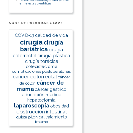
en revistas científicas
NUBE DE PALABRAS CLAVE
calidad de vida
COVID-19
cirugía
cirugía
bariátrica
cirugía
colorrectal
cirugía plástica
cirugía torácica
colecistectomía
complicaciones postoperatorias
cáncer colorrectal
cáncer
cáncer de
de colon
mama
cáncer gástrico
educación médica
hepatectomía
laparoscopía
obesidad
obstrucción intestinal
quiste pilonidal
tratamiento
trauma