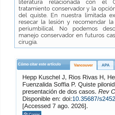
literatura relacionada con e
tratamiento conservador y la opció
del quiste. En nuestra limitada e
resecar la lesión y recomendar la
periumbilical. No podemos desca
manejo conservador en futuros cas
cirugía.
Cómo citar este artículo
Vancouver
APA
Hepp Kuschel
J,
Rios Rivas
H,
He
Fuenzalida Soffia
P. Quiste pilonidal del ombligo:
presentación de dos casos.
Rev Ci
Disponible en: doi:
10.35687/s245
[Accessed 7 ago. 2026].
Copiar