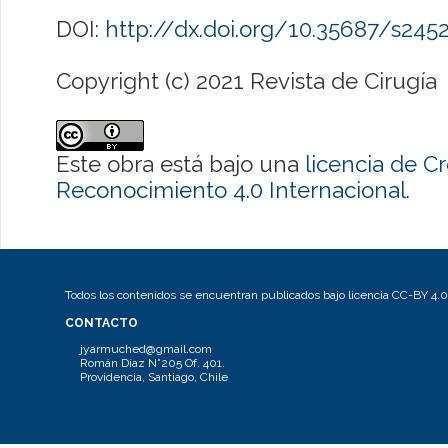
DOI:
http://dx.doi.org/10.35687/s24
Copyright (c) 2021 Revista de Cirugía
Este obra está bajo una
licencia de 
Reconocimiento 4.0 Internacional
.
Todos los contenidos se encuentran publicados bajo licencia CC-BY 4.0
CONTACTO
jyarmuched@gmail.com
Román Díaz N°205 Of. 401.
Providencia, Santiago, Chile