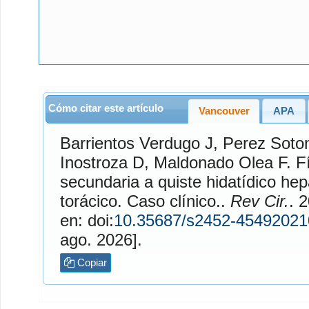
Cómo citar este artículo
Vancouver
APA
Barrientos Verdugo
J,
Perez Soto
Inostroza
D,
Maldonado Olea
F. Fístula biliobronquial
secundaria a quiste hidatídico hep
torácico. Caso clínico..
Rev Cir.
. 20
en: doi:
10.35687/s2452-4549202
ago. 2026].
Copiar