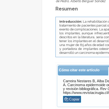
de Pedro, Alberto Berguer Sandez
Resumen
Introducción:
La rehabilitación 
tratamiento de pacientes parcial 
exento de complicaciones. La apa
los implantes, aunque infrecue
descritos en la literatura, sería c
tener los implantes en el desarro
una mujer de 85 años de edad con
y portadora de implantes osteoi
desarrolló un carcinoma epidermoi
Cómo citar este artículo
Carreira Nestares
B,
Alba D
A. Carcinoma epidermoide oral alrededor de implantes osteointegrados: a propósito de un caso
y revisión bibliográfica.
Rev C
Copiar