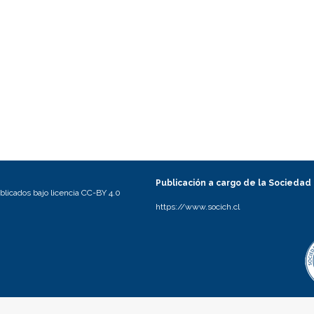
Publicación a cargo de la Sociedad
licados bajo licencia CC-BY 4.0
https://www.socich.cl