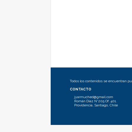
Todos los contenidos se encuentran pub
CONTACTO
jyarmuched@gmail.com
Román Díaz N°205 Of. 401.
Providencia, Santiago, Chile