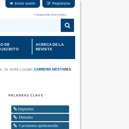
Iniciar sesión
Registrarse
» búsqueda avanzada«
ÍO DE
ACERCA DE LA
USCRITO
REVISTA
L. 70, NÚM. 1 (2018)
CARREIRA NESTARES
|
PALABRAS CLAVE
Implantes
Dentales
Carcinoma epidermoide.