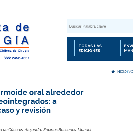
TODAS LAS
ENV
EDICIONES
MAN
INICIO
VO
|
rmoide oral alrededor
eointegrados: a
aso y revisión
lba de Cáceres, Alejandro Encinas Bascones, Manuel