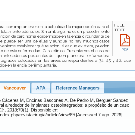
FULL
oral con implantes es en la actualidad la mejor opción para el
TEXT
o totalmente edéntulos. Sin embargo, no es un procedimiento
rición de carcinoma epidermoide en la encía circundante de
nte puede ser una de ellas y aunque no hay muchos casos
onveniente establecer qué relación, si es que existiera, pueden
PDF
llo de esta enfermedad. Caso clínico: Presentamos el caso de
 antecedentes personales de liquen plano oral, exfumadora
ntegrados colocados en las áreas correspondientes a 34, 45 y 46, que
de en la encía periimplantaria.
Vancouver
APA
Reference Managers
e Cáceres
M,
Encinas Bascones
A,
De Pedro
M,
Berguer Sandez
ir.
. 2018;70(1). Disponible en:
https://www.revistacirugia.cl/index.php/revistacirugia/article/view/89 [Accessed 7 ago. 2026].