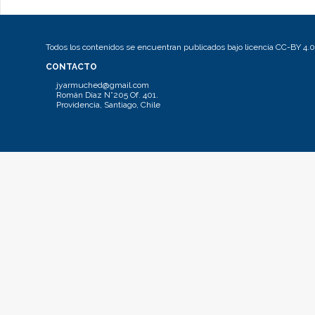
Todos los contenidos se encuentran publicados bajo licencia CC-BY 4.0
CONTACTO
jyarmuched@gmail.com
Román Díaz N°205 Of. 401.
Providencia, Santiago, Chile