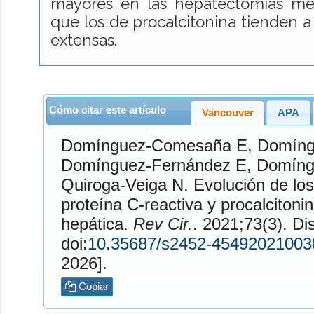
mayores en las hepatectomías me
que los de procalcitonina tienden a
extensas.
Cómo citar este artículo
Vancouver
APA
Domínguez-Comesaña
E,
Domíng
Domínguez-Fernández
E,
Domíng
Quiroga-Veiga
N. Evolución de los niveles séricos de
proteína C-reactiva y procalcitoni
hepática.
Rev Cir.
. 2021;73(3). Disponible en:
doi:
10.35687/s2452-45492021003
2026].
Copiar