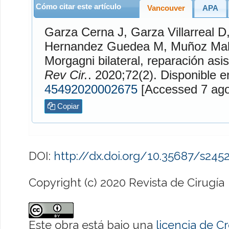
Cómo citar este artículo
Vancouver
APA
Garza Cerna
J,
Garza Villarreal
D
Hernandez Guedea
M,
Muñoz Ma
Morgagni bilateral, reparación asis
Rev Cir.
. 2020;72(2). Disponib
45492020002675
[Accessed
Copiar
DOI:
http://dx.doi.org/10.35687/s24
Copyright (c) 2020 Revista de Cirugía
Este obra está bajo una
licencia de 