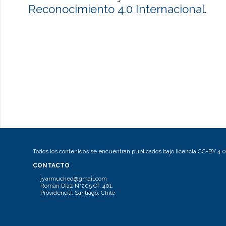
Reconocimiento 4.0 Internacional
.
Todos los contenidos se encuentran publicados bajo licencia CC-BY 4.0
CONTACTO
jyarmuched@gmail.com
Román Díaz N°205 Of. 401.
Providencia, Santiago, Chile