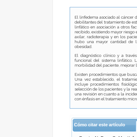
El linfedema asociado al cáncer
debilitantes del tratamiento de es
linfático en asociación a otros f
recibido, existiendo mayor riesgo 
axilar, radioterapia y en los paci
hubo una mayor cantidad de li
obesidad.
El diagnóstico clínico y a trav
funcional del sistema linfático.
morbilidad del paciente, mejorar l
Existen procedimientos que busca
Una vez establecido, el tratami
incluye procedimientos fisiológ
selección de los pacientes y la re
una revisión en cuanto a la inciden
con énfasis en el tratamiento micr
Cómo citar este artículo