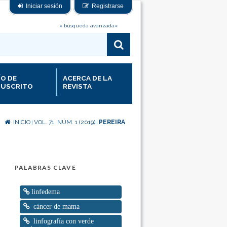
Iniciar sesión
Registrarse
» búsqueda avanzada«
ÍO DE
ACERCA DE LA
USCRITO
REVISTA
INICIO
VOL. 71, NÚM. 1 (2019)
PEREIRA
|
|
PALABRAS CLAVE
linfedema
cáncer de mama
linfografía con verde