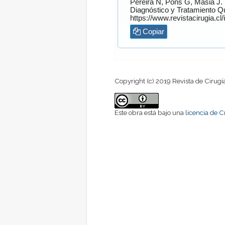
Pereira
N,
Pons
G,
Masià
J. Linfedema Asociado al Cáncer de Mama: Factores de Riesgo,
Diagnóstico y Tratamiento Qu
Copiar
Copyright (c) 2019 Revista de Cirugí
Este obra está bajo una
licencia de 