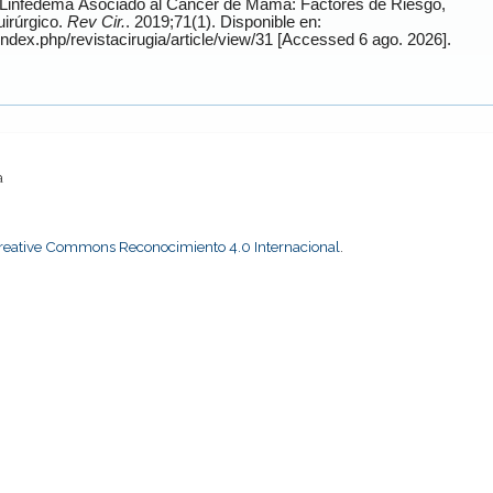
irúrgico.
Rev Cir.
. 2019;71(1). Disponible en:
https://www.revistacirugia.cl/index.php/revistacirugia/article/view/31 [Accessed 6 ago. 2026].
a
Creative Commons Reconocimiento 4.0 Internacional
.