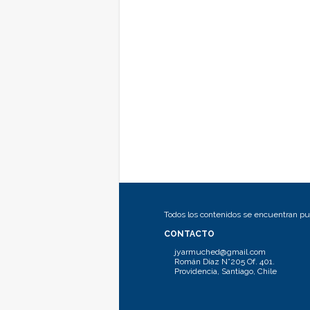
Todos los contenidos se encuentran pub
CONTACTO
jyarmuched@gmail.com
Román Díaz N°205 Of. 401.
Providencia, Santiago, Chile