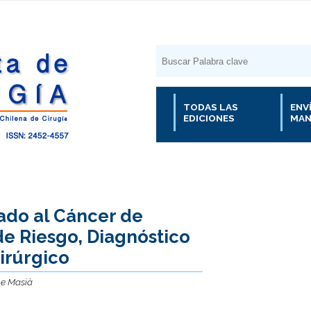
TODAS LAS
ENV
EDICIONES
MAN
ado al Cáncer de
e Riesgo, Diagnóstico
irúrgico
me Masià