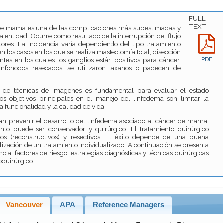
FULL
TEXT
 de mama es una de las complicaciones más subestimadas y
ta entidad. Ocurre como resultado de la interrupción del flujo
actores. La incidencia varía dependiendo del tipo tratamiento
en los casos en los que se realiza mastectomía total, disección
entes en los cuales los ganglios están positivos para cáncer,
PDF
nfonodos resecados, se utilizaron taxanos o padecen de
és de técnicas de imágenes es fundamental para evaluar el estado
 Los objetivos principales en el manejo del linfedema son limitar la
a funcionalidad y la calidad de vida.
n prevenir el desarrollo del linfedema asociado al cáncer de mama.
ento puede ser conservador y quirúrgico. El tratamiento quirúrgico
icos (reconstructivos) y resectivos. El éxito depende de una buena
alización de un tratamiento individualizado. A continuación se presenta
cia, factores de riesgo, estrategias diagnósticas y técnicas quirúrgicas
oquirúrgico.
Vancouver
APA
Reference Managers