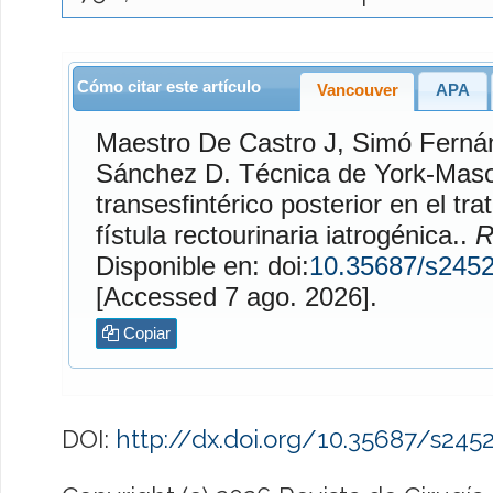
Cómo citar este artículo
Vancouver
APA
Maestro De Castro
J,
Simó Ferná
Sánchez
D. Técnica de York-Mason: Abordaje transrectal-
transesfintérico posterior en el tra
fístula rectourinaria iatrogénica..
R
Disponible en: doi:
10.35687/s245
[Accessed 7 ago. 2026].
Copiar
DOI:
http://dx.doi.org/10.35687/s24