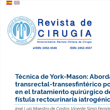
Técnica de York-Mason: Abord
transrectal-transesfintérico p
en el tratamiento quirúrgico d
fístula rectourinaria iatrogénic
José Luis Maestro de Castro, Vicente Simó Ferná