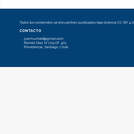
Todos los contenidos se encuentran publicados bajo licencia CC-BY 4.0
CONTACTO
jyarmuched@gmail.com
Román Díaz N°205 Of. 401.
Providencia, Santiago, Chile