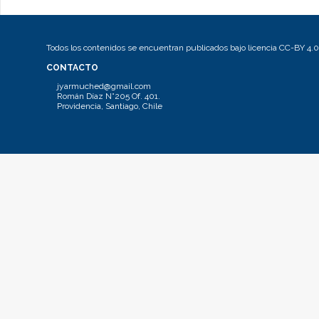
Todos los contenidos se encuentran publicados bajo licencia CC-BY 4.0
CONTACTO
jyarmuched@gmail.com
Román Díaz N°205 Of. 401.
Providencia, Santiago, Chile