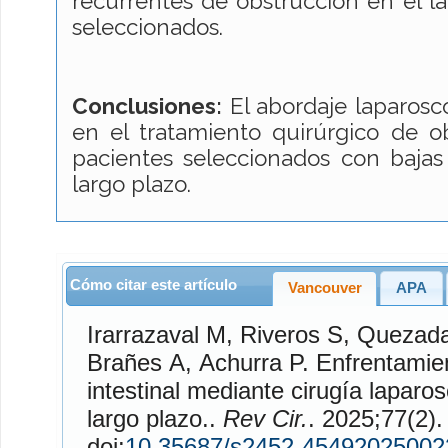
recurrentes de obstrucción en el la
seleccionados.
Conclusiones:
El abordaje laparoscó
en el tratamiento quirúrgico de ob
pacientes seleccionados con bajas
largo plazo.
Cómo citar este artículo
Vancouver
APA
Irarrazaval
M,
Riveros
S,
Quezad
Brañes
A,
Achurra
P. Enfrentamiento de la obstrucción
intestinal mediante cirugía laparo
largo plazo..
Rev Cir.
. 2025;77(2). Disponible en
doi:
10.35687/s2452-45492025002