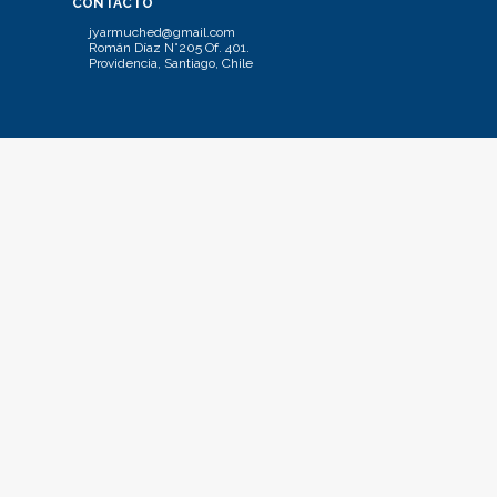
CONTACTO
jyarmuched@gmail.com
Román Díaz N°205 Of. 401.
Providencia, Santiago, Chile