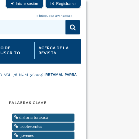
Iniciar sesión
Registrarse
» búsqueda avanzada«
ÍO DE
ACERCA DE LA
USCRITO
REVISTA
IO
VOL. 76, NÚM. 5 (2024)
RETAMAL PARRA
|
|
PALABRAS CLAVE
disforia toráxica
adolescentes
jóvenes