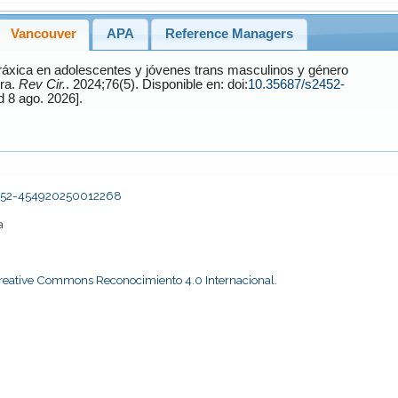
Vancouver
APA
Reference Managers
ura.
Rev Cir.
. 2024;76(5). Disponible en: doi:
10.35687/s2452-
[Accessed 8 ago. 2026].
s2452-454920250012268
a
Creative Commons Reconocimiento 4.0 Internacional
.