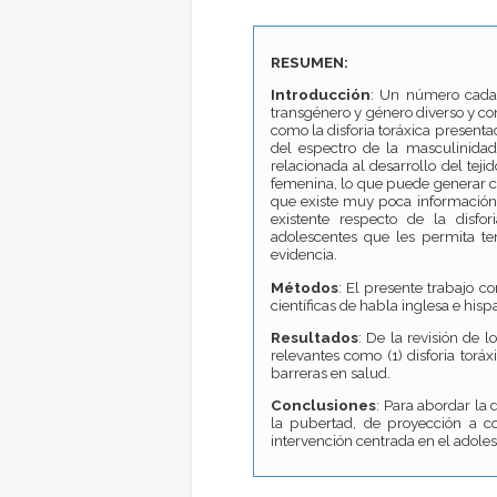
RESUMEN:
Introducción
: Un número cada 
transgénero y género diverso y con
como la disforia toráxica present
del espectro de la masculinidad, 
relacionada al desarrollo del tej
femenina, lo que puede generar con
que existe muy poca información. E
existente respecto de la disfor
adolescentes que les permita t
evidencia.
Métodos
: El presente trabajo c
científicas de habla inglesa e h
Resultados
: De la revisión de l
relevantes como (1) disforia toráx
barreras en salud.
Conclusiones
: Para abordar la
la pubertad, de proyección a co
intervención centrada en el adole