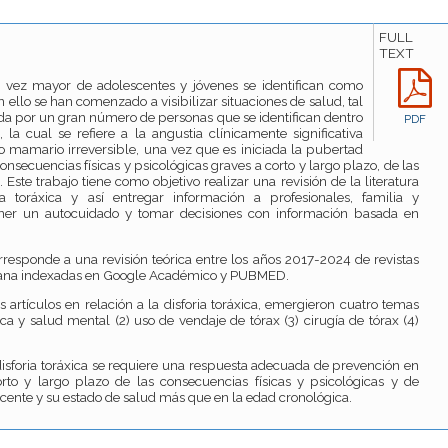
FULL
TEXT
vez mayor de adolescentes y jóvenes se identifican como
 ello se han comenzado a visibilizar situaciones de salud, tal
ada por un gran número de personas que se identifican dentro
PDF
la cual se refiere a la angustia clínicamente significativa
ido mamario irreversible, una vez que es iniciada la pubertad
secuencias físicas y psicológicas graves a corto y largo plazo, de las
ste trabajo tiene como objetivo realizar una revisión de la literatura
ia toráxica y así entregar información a profesionales, familia y
ener un autocuidado y tomar decisiones con información basada en
orresponde a una revisión teórica entre los años 2017-2024 de revistas
ispana indexadas en Google Académico y PUBMED.
os artículos en relación a la disforia toráxica, emergieron cuatro temas
ica y salud mental (2) uso de vendaje de tórax (3) cirugía de tórax (4)
 disforia toráxica se requiere una respuesta adecuada de prevención en
rto y largo plazo de las consecuencias físicas y psicológicas y de
scente y su estado de salud más que en la edad cronológica.