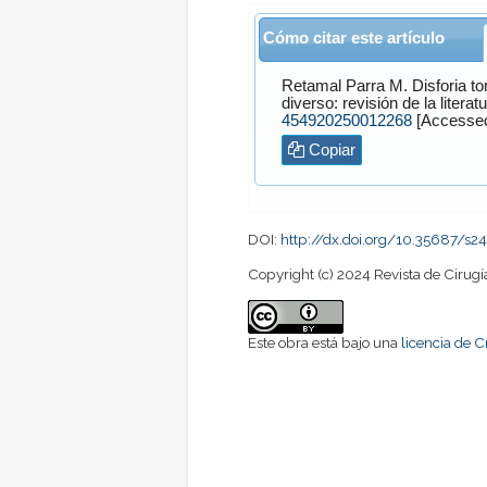
Cómo citar este artículo
Retamal Parra
M. Disforia toráxica en adolescentes y jóvenes trans masculinos y género
diverso: revisión de la literat
454920250012268
Copiar
DOI:
http://dx.doi.org/10.35687/
Copyright (c) 2024 Revista de Cirugí
Este obra está bajo una
licencia de 