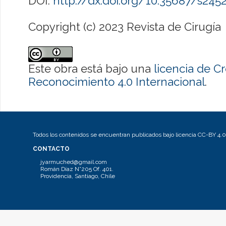
DOI:
http://dx.doi.org/10.35687/s24
Copyright (c) 2023 Revista de Cirugía
Este obra está bajo una
licencia de 
Reconocimiento 4.0 Internacional
.
Todos los contenidos se encuentran publicados bajo licencia CC-BY 4.0
CONTACTO
jyarmuched@gmail.com
Román Díaz N°205 Of. 401.
Providencia, Santiago, Chile