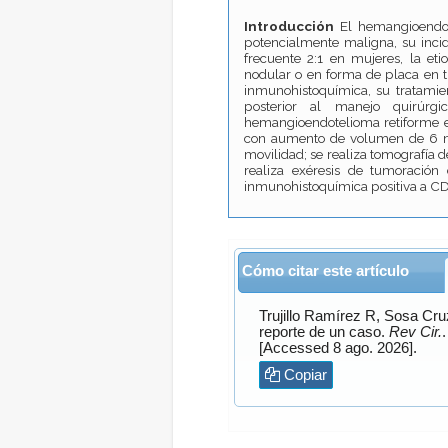
Introducción
El hemangioendot
potencialmente maligna, su incid
frecuente 2:1 en mujeres, la eti
nodular o en forma de placa en tr
inmunohistoquímica, su tratamien
posterior al manejo quirúrgic
hemangioendotelioma retiforme en
con aumento de volumen de 6 me
movilidad; se realiza tomografía 
realiza exéresis de tumoración
inmunohistoquímica positiva a C
Cómo citar este artículo
Trujillo Ramírez
R,
Sosa Cru
reporte de un caso.
Rev Cir.
[Accessed 8 ago. 2026].
Copiar