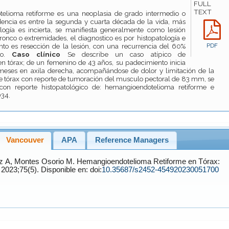
FULL
TEXT
elioma retiforme es una neoplasia de grado intermedio o
encia es entre la segunda y cuarta década de la vida, más
ología es incierta, se manifiesta generalmente como lesión
onco o extremidades, el diagnostico es por histopatología e
to es resección de la lesión, con una recurrencia del 60%
PDF
o.
Caso clínico
Se describe un caso atípico de
 tórax; de un femenino de 43 años, su padecimiento inicia
ses en axila derecha, acompañándose de dolor y limitación de la
de tórax con reporte de tumoración del musculo pectoral de 83 mm, se
 con reporte histopatológico de: hemangioendotelioma retiforme e
D34.
Vancouver
APA
Reference Managers
z
A,
Montes Osorio
M. Hemangioendotelioma Retiforme en Tórax:
. 2023;75(5). Disponible en: doi:
10.35687/s2452-454920230051700