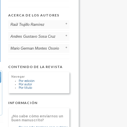
ACERCA DE LOS AUTORES
Raúl Trujillo Ramírez
Andres Gustavo Sosa Cruz
Instituto Mexicano del Seguro Social
México
[Ver otros artículos de este autor]
Mario German Montes Osorio
Instituto Mexicano del Seguro Social
México
[Ver otros artículos de este autor]
Instituto Mexicano del Seguro Social
México
CONTENIDO DE LA REVISTA
[Ver otros artículos de este autor]
Navegar
Por edición
Por autor
Por título
INFORMACIÓN
¿No sabe cómo enviarnos un
buen manuscrito?