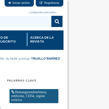
Iniciar sesión
Registrarse
» búsqueda avanzada«
ÍO DE
ACERCA DE LA
USCRITO
REVISTA
VOL. 75, NÚM. 5 (2023)
TRUJILLO RAMÍREZ
|
PALABRAS CLAVE
Hemangioendotelimoa,
retiforme, CD34, región
torácica