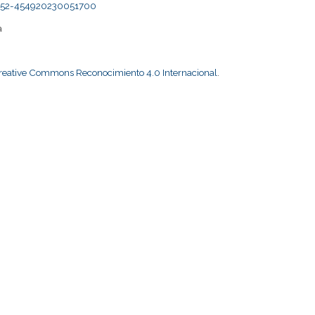
s2452-454920230051700
a
Creative Commons Reconocimiento 4.0 Internacional
.