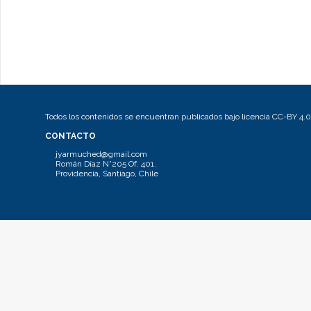
Todos los contenidos se encuentran publicados bajo licencia CC-BY 4.0
CONTACTO
jyarmuched@gmail.com
Román Díaz N°205 Of. 401.
Providencia, Santiago, Chile