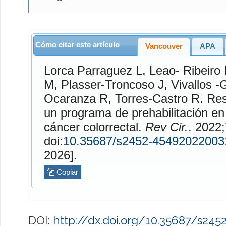
Cómo citar este artículo
Vancouver
APA
Lorca Parraguez
L,
Leao- Ribeiro
M,
Plasser-Troncoso
J,
Vivallos -
Ocaranza
R,
Torres-Castro
R. Resultados funcionales de
un programa de prehabilitación en 
cáncer colorrectal.
Rev Cir.
. 2022;74(3). 
doi:
10.35687/s2452-45492022003
2026].
Copiar
DOI:
http://dx.doi.org/10.35687/s24