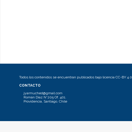
Todos los contenidos se encuentran publicados bajo licencia CC-BY 4.0
CONTACTO
jyarmuched@gmail.com
Román Díaz N°205 Of. 401.
Providencia, Santiago, Chile