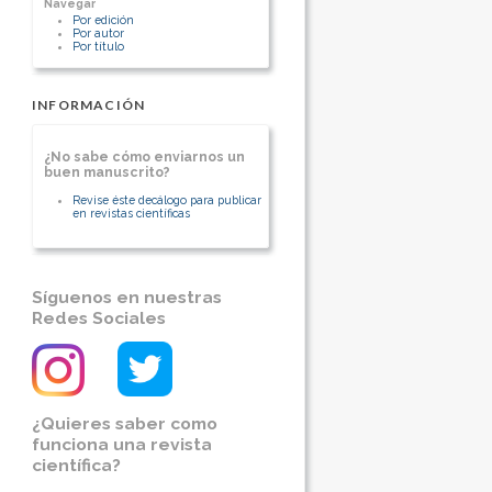
Navegar
[Ver otros artículos de este autor]
Por edición
Por autor
Por título
INFORMACIÓN
¿No sabe cómo enviarnos un
buen manuscrito?
Revise éste decálogo para publicar
en revistas científicas
Síguenos en nuestras
Redes Sociales
¿Quieres saber como
funciona una revista
científica?