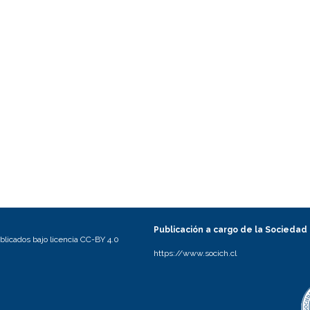
Publicación a cargo de la Sociedad
licados bajo licencia CC-BY 4.0
https://www.socich.cl