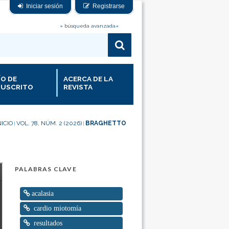
Iniciar sesión
Registrarse
» búsqueda avanzada«
ÍO DE
ACERCA DE LA
USCRITO
REVISTA
NICIO
VOL. 78, NÚM. 2 (2026)
BRAGHETTO
|
|
PALABRAS CLAVE
acalasia
cardio miotomía
resultados