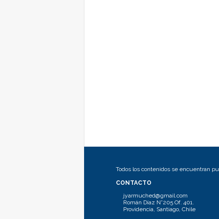
Todos los contenidos se encuentran pub
CONTACTO
jyarmuched@gmail.com
Román Díaz N°205 Of. 401.
Providencia, Santiago, Chile