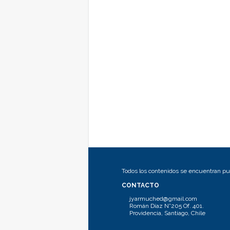
Todos los contenidos se encuentran pub
CONTACTO
jyarmuched@gmail.com
Román Díaz N°205 Of. 401.
Providencia, Santiago, Chile