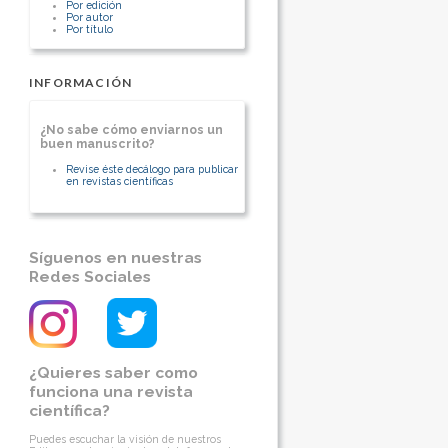
Por edición
Por autor
Por título
[Ver otros artículos de este autor]
INFORMACIÓN
¿No sabe cómo enviarnos un
buen manuscrito?
Revise éste decálogo para publicar
en revistas científicas
Síguenos en nuestras
Redes Sociales
¿Quieres saber como
funciona una revista
científica?
Puedes escuchar la visión de nuestros