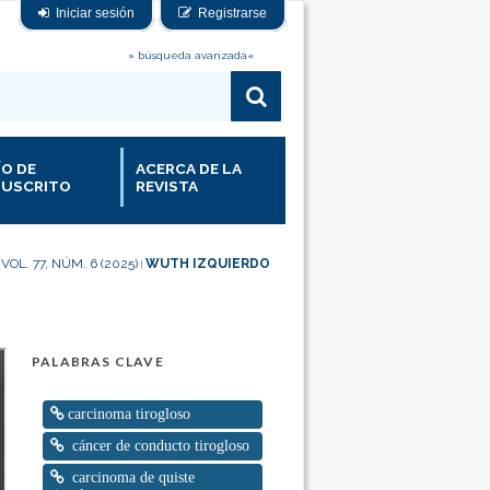
Iniciar sesión
Registrarse
» búsqueda avanzada«
ÍO DE
ACERCA DE LA
USCRITO
REVISTA
VOL. 77, NÚM. 6 (2025)
WUTH IZQUIERDO
|
|
PALABRAS CLAVE
carcinoma tirogloso
cáncer de conducto tirogloso
carcinoma de quiste