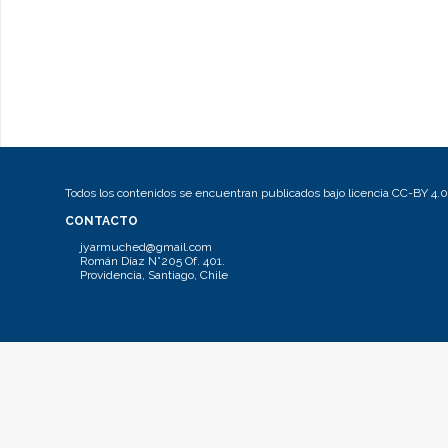
Todos los contenidos se encuentran publicados bajo licencia CC-BY 4.0
CONTACTO
jyarmuched@gmail.com
Román Díaz N°205 Of. 401.
Providencia, Santiago, Chile