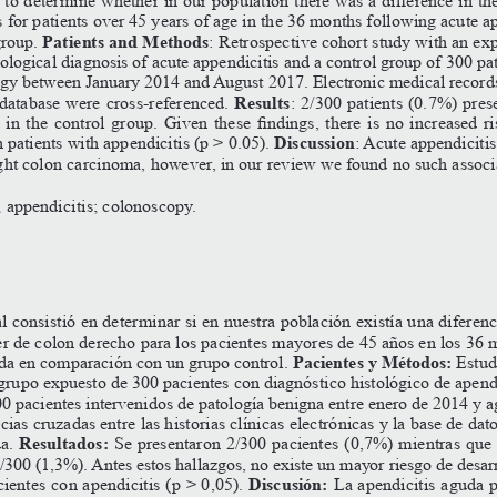
s for patients over 45 years of age in the 36 months following acute a
Patients and Methods
group. 
: Retrospective cohort study with an ex
ological diagnosis of acute appendicitis and a control group of 300 pat
ogy between January 2014 and August 2017. Electronic medical record
Results
database were cross-referenced. 
: 2/300 patients (0.7%) pres
in the control group. Given these findings, there is no increased ri
Discussion
patients with appendicitis (p > 0.05). 
: Acute appendiciti
right colon carcinoma, however, in our review we found no such associ
; appendicitis; colonoscopy.
al consistió en determinar si en nuestra población existía una diferenc
er de colon derecho para los pacientes mayores de 45 años en los 36 
Pacientes y Métodos: 
guda en comparación con un grupo control. 
Estud
grupo expuesto de 300 pacientes con diagnóstico histológico de apendi
0 pacientes intervenidos de patología benigna entre enero de 2014 y a
ias cruzadas entre las historias clínicas electrónicas y la base de dato
Resultados:
a. 
 Se presentaron 2/300 pacientes (0,7%) mientras que 
/300 (1,3%). Antes estos hallazgos, no existe un mayor riesgo de desarr
 Discusión: 
ientes con apendicitis (p > 0,05).
La apendicitis aguda 