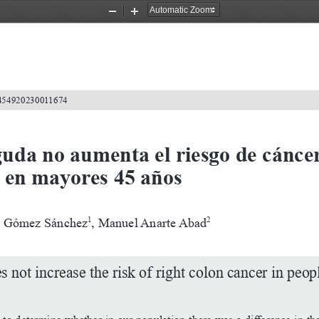
Zoom
Zoom
Out
In
-4549202300
11674
guda no aumenta el riesgo de cáncer
 en mayores 45 años
er Gómez Sánchez
, Manuel Anarte Abad
1
2
 not increase the risk of right colon cancer in peop
to determine whether in our population there was a difference in the