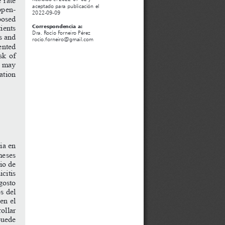
aceptado para publicación el 
ppen
-
2022-09-09
posed 
ients 
Correspondencia a:
Dra. Rocío Forneiro Pérez
s and 
rocio.forneiro@gmail.com
ented 
sk of 
s may 
ation 
ia en 
meses 
io de 
citis 
gosto 
s del 
en el 
ollar 
puede 