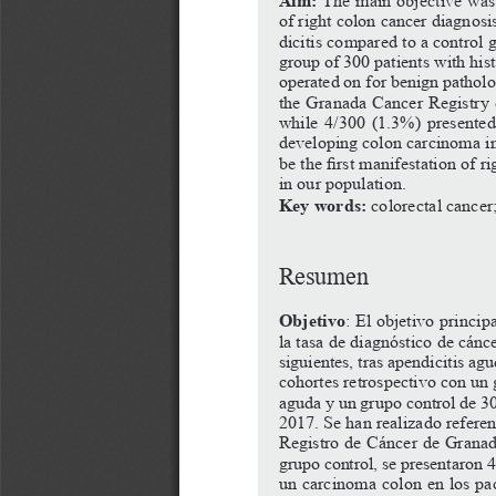
of right colon cancer diagnosi
dicitis compared to a control 
group of 300 patients with hist
operated on for benign pathol
the Granada Cancer Registry 
while 4/300 (1.3%) presented 
developing colon carcinoma in 
be the first manifestation of 
in our population.
Key words:
 colorectal cancer
Resumen
Objetivo
: El objetivo princip
la tasa de diagnóstico de cánc
siguientes, tras apendicitis a
cohortes retrospectivo con un 
aguda y un grupo control de 30
2017. Se han realizado referenc
Registro de Cáncer de Granad
grupo control, se presentaron 4
un carcinoma colon en los pac