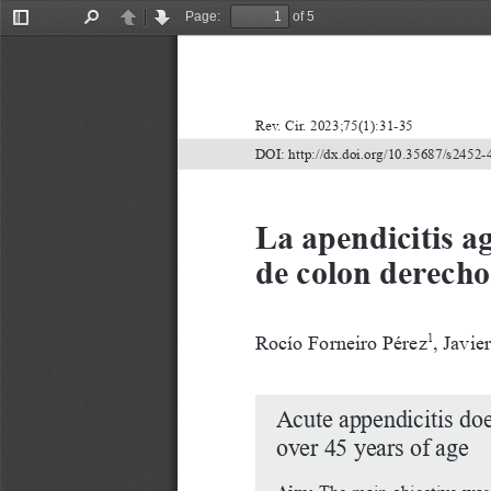
Page:
of 5
Toggle
Find
Previous
Next
Sidebar
Rev. Cir. 2023;75(1):31-35
DOI: http://dx.doi.org/10.35687/s2452
La apendicitis a
de colon derecho
Rocío Forneiro Pérez
, Javi
1
Acute appendicitis does
over 45 years of age
Aim:
 The main objective was 