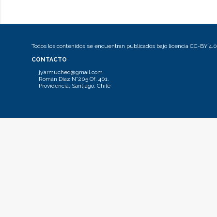
Todos los contenidos se encuentran publicados bajo licencia CC-BY 4.0
CONTACTO
jyarmuched@gmail.com
Román Díaz N°205 Of. 401.
Providencia, Santiago, Chile